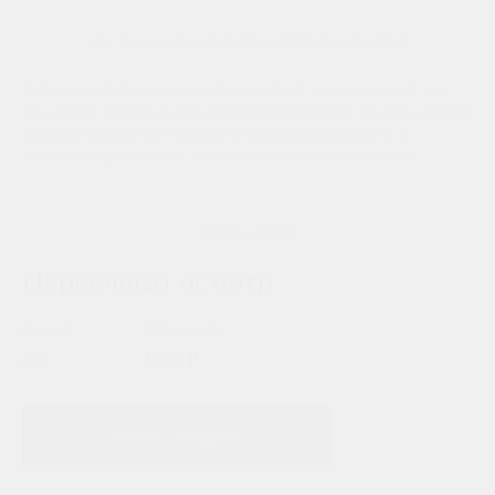
Что такое одноэтапная имплантация зубов
Суть одноэтапной имплантации зубов заключается в том,
что хирург-имплантолог стоматологического центра «Артиум
Дентал» выполняет сразу и установку имплантата, и
фиксацию временной коронки. Постоянная коронка
устанавливается только через 3-4 месяца после
процедуры, поскольку имплантату нужно время, чтобы
прижиться.
Читать далее
Главное преимущество метода одномоментной
Первичный осмотр
имплантации зубов в том, что восстановление эстетики
улыбки происходит сразу, а не через несколько месяцев.
Время:
Стоимость:
Пациент покидает клинику уже со своим зубом.
30
1050 ₽
Преимущества одноэтапной
имплантации зубов
Запись на прием
Имплантация зубов
в один этап имеет несколько