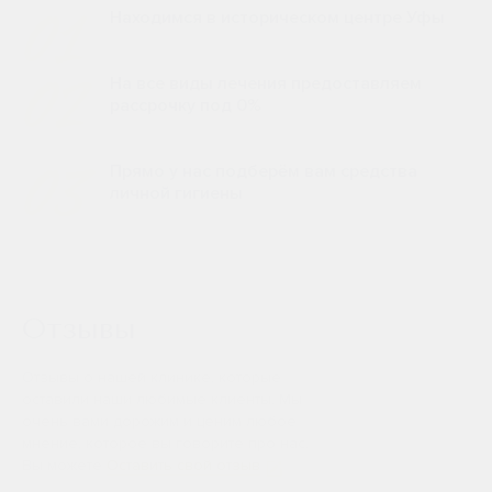
01
Находимся в историческом центре Уфы
02
На все виды лечения предоставляем
рассрочку под 0%
03
Прямо у нас подберём вам средства
личной гигиены
Отзывы
Отзывы о нашей клинике, которые
оставили наши любимые клиенты. Мы
очень вами дорожим и ценим любое
мнение, которое вы говорите про нас.
Вы можете
Оставить свой отзыв