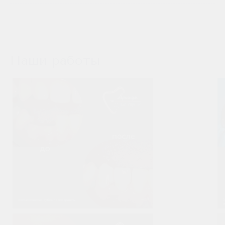
Технология одноэтапной имплантации зубов в «Артиум
Дентал Клиник» применима для большинства пациентов.
Однако у данной процедуры есть свои противопоказания. К
ним относятся:
Наши работы
пористость и рыхлость костной ткани;
дефицит костной ткани;
воспалительный процесс на участке имплантации
элемента зубного ряда;
болезни пародонта;
заболевания эндокринной и иммунной системы;
расстройства психики;
туберкулез.
Перед началом процедуры имплантации врач центра
«Артиум Дентал Клиник» проводит комплекс
диагностических мероприятий. Делается оценка прикуса,