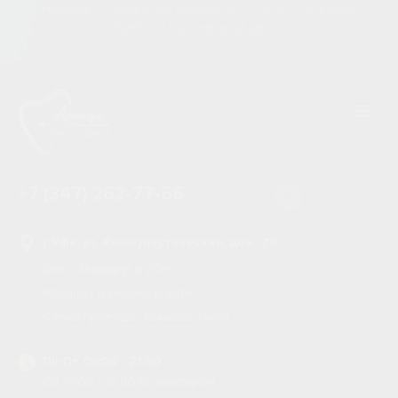
Нажимая "отправить", Вы выражаете согласие
с
политикой
обработки персональных данных
.
+7 (347) 262-77-66
г.Уфа, ул. Коммунистическая, дом. 78
Блог
Маршрут в 2ГИС
Маршрут в Яндекс Картах
Схема проезда
Вызвать такси
Пн-Пт 09:00 - 21:00
Сб 10:00 - 16:00 Вс выходной