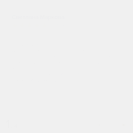
Светлана Маркова
04.03.2022
С годами у меня начали портится зубы, появляться
дырочки и цвет стал уже не такой белый. Так что я
обратилась в эту стоматологию для того что бы мне
заделали дырки и провели отбеливание зубов. С
этой задачей здесь справились на отлично!
Поставили хорошие пломбы и отбелили зубы. Так что
я теперь могу смело улыбаться во все свои 32 зуба.
1
/
4