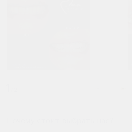
подбирается оптимальная система внедрения имплантата,
оценивается объем и качество костной ткани. Обязательно
проводится предварительная подготовка к имплантации
(санация полости рта, пластика челюстной кости). Вся
процедура имплантации занимает около 30 минут.
Записывайтесь на прием к хирургу-имплантологу по
телефону +7 (347) 262-77-66 или на сайте клиники «Артиум
Дентал Клиник». Процедура одномоментной имплантации
зубов осуществляется опытными врачами. Постоянная
коронка устанавливается через 3-4 месяца после
вживления имплантата.
1
/
2
Почему стоит выбрать нас?