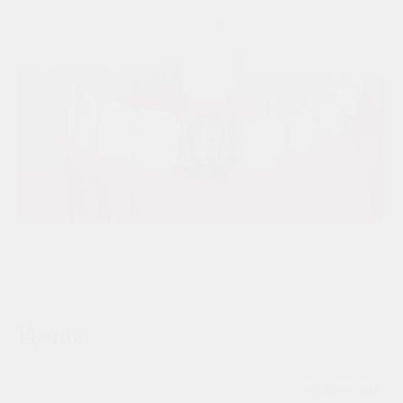
преимуществ:
быстрое лечение (всего за 1 день врач клиники
устанавливает временную коронку);
достижение эстетического эффекта — мгновенно
(пациент уходит из стоматологического центра с
установленной временной коронкой);
процедура установки имплантата происходит в
комфортных условиях, (используется местное
обезболивание).
Одноэтапная имплантация зубов в «Артиум Дентал Клиник»
проводится квалифицированным челюстно-лицевым
хирургом, хирургом-имплантологом.
Цены
Противопоказания к процедуре
Одноэтапная имплантация зубов
от 25500 руб.