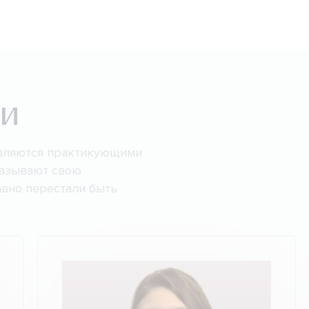
чи
являются практикующими
казывают свою
вно перестали быть