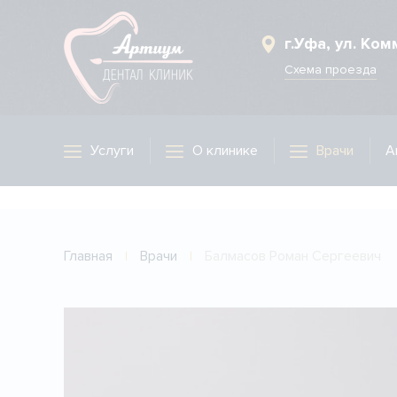
Врач Балмасов Роман Сергеевич
г.Уфа, ул. Ко
Схема проезда
Услуги
О клинике
Врачи
А
Главная
Врачи
Балмасов Роман Сергеевич