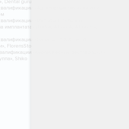
, Dental guru
квалификации «Адгезивные технологии и
ем
квалификации «Методы тотальной
мплантатах (Trefoil, All-on-4, All-on-6)»,
валификации «Виниры от А до Я, от
», FlorensStom
квалификации «Керамические реставрации -
ппа», Shiko