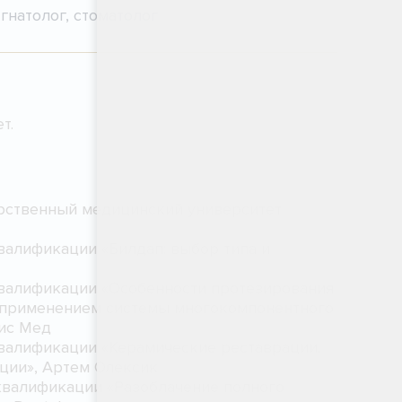
гнатолог, стоматолог
ет.
арственный медицинский университет
валификации «Билдап: выбор типа и
квалификации «Особенности протезирования
с применением системы многокомпонентного
зис Мед
квалификации «Керамические реставрации.
ции», Артем Олексик
квалификации «Разоблачение полного