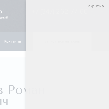
Закрыть
+7 (347) 262-77-66
0
одной
Контакты
Записаться на прием
в Роман
ич