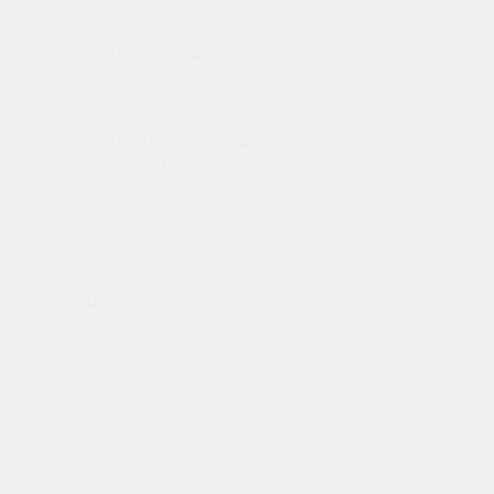
01
02
На все виды лечения предоставляем
рассрочку под 0%
03
Прямо у нас подберём вам средства
личной гигиены
Отзывы
Отзывы о нашей клинике, которые
оставили наши любимые клиенты. Мы
очень вами дорожим и ценим любое
мнение, которое вы говорите про нас.
Вы можете
Оставить свой отзыв