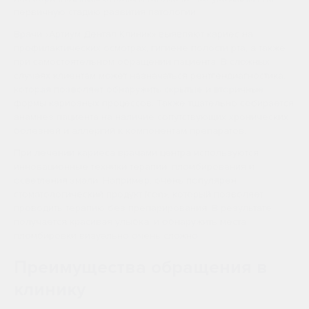
первичную стадию развития патологии.
Врачи «Артиум Дентал Клиник» выявляют кариес на
профилактических осмотрах, гигиене полости рта, а также
при самостоятельном обращении пациента. В сложных
случаях клиентам может назначаться рентгендиагностика,
которая позволяет обнаружить скрытые и вторичные
формы кариозных процессов. Также тщательно собирается
анамнез пациента на наличие сопутствующих хронических
болезней и аллергий к компонентам препаратов.
При лечении кариеса врачами центра используются
инновационные техники терапии, пломбирования и
осветления эмали. Например, очень популярен
стоматологический продукт Icon», который позволяет
проводить терапию без препарирования. В результате
получается красивая улыбка, и обнаружить места
пломбировки визуально очень сложно.
Преимущества обращения в
клинику