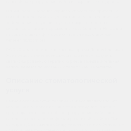
дальнейшее разрушение зубов и сохранить их здоровье.
Причин возникновения кариеса, способного привести к
полной потере зуба, существует множество: хронические
заболевания, отсутствие нужных микроэлементов и
витаминов в питании, врожденные особенности. Но одним
из самых главных факторов считается недостаточная
гигиена полости рта.
ООО «Стоматологическая клиника Артиум Дентал Клиник» в
Уфе предоставляет возможность пациентам получить
квалифицированную терапию кариеса. Предварительная
запись ведется по указанным телефонам и контактам.
Описание стоматологической
услуги
Важной особенностью терапии кариеса является то, что
чем раньше человек обращается к врачу, тем быстрее
предотвращается дальнейшее разрушение зуба, так как
патология приводит к дефектам различной глубины. При
осмотре зуба пациента обнаруживается пятно с беловатым
или коричневатым оттенком на эмали, что указывает на