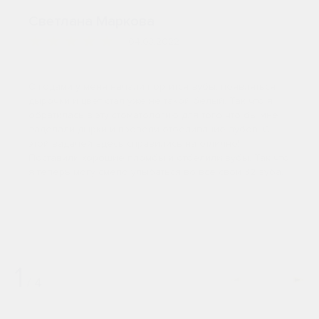
Светлана Маркова
04.03.2022
С годами у меня начали портится зубы, появляться
дырочки и цвет стал уже не такой белый. Так что я
обратилась в эту стоматологию для того что бы мне
заделали дырки и провели отбеливание зубов. С
этой задачей здесь справились на отлично!
Поставили хорошие пломбы и отбелили зубы. Так что
я теперь могу смело улыбаться во все свои 32 зуба.
1
/
4