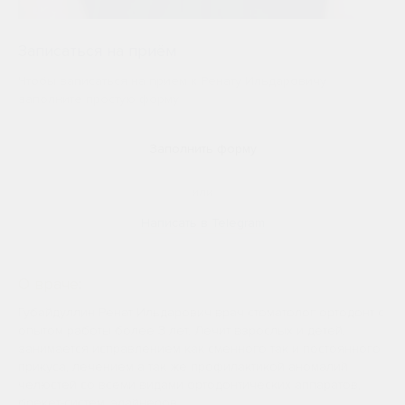
Записаться на приём
Чтобы записаться на прием к Ренату Ильдаровичу
заполните простую форму
Заполнить форму
или
Написать в Telegram
О враче:
Губайдуллин Ренат Ильдарович врач стоматолог ортодонт с
опытом работы более 3 лет. Лечит взрослых и детей,
занимается исправлением как сменного так и постоянного
прикуса, лечением а так же профилактикой аномалий
челюстей со всеми видами ортодонтических аппаратов,
брекет-систем, элайнеров.