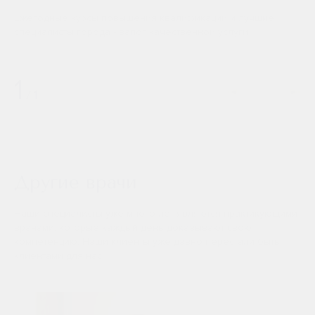
Ежегодные курсы повышения квалификации и лучшие
специалисты города - залог качественной услуги
1
/
1
Другие врачи
Наши специалисты уже много лет являются практикующими
врачами, которые каждый день доказывают свою
компетенцию. Наши клиенты уже давно перестали быть
клиентами для нас.