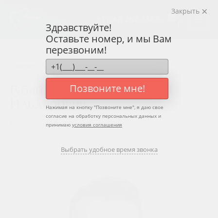
Врач Губайдуллин Ренат Ильдарович
Закрыть
+7 (347) 262-77-66
Здравствуйте!
Оставьте номер, и мы Вам
перезвоним!
Главная
Врачи
Губайдуллин Ренат Ильдарович
Позвоните мне!
Губайдуллин Ренат
Ильдарович
Нажимая на кнопку "
Позвоните мне
", я даю свое
согласие на обработку персональных данных и
Врач-стоматолог ортодонт, стоматолог
принимаю
условия соглашения
Выбрать удобное время звонка