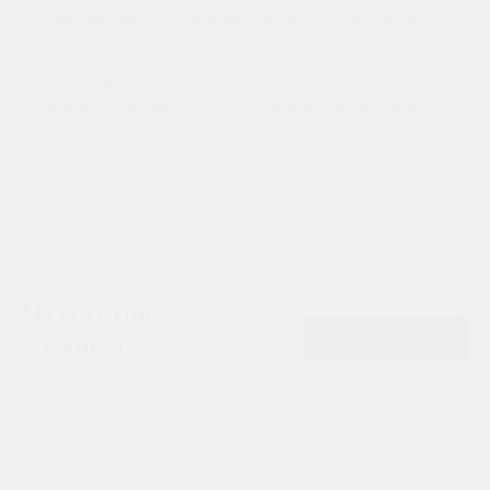
Так же работает с аномалиями размеров челюстей в
кооперации с челюстно-лицевым хирургом Подготавливает
к имплантации и протезированию. А так же формирует
правильный прикус и создает эстетику улыбки. Постоянно
совершенствует свои знания, посещая разные курсы и
мастер-классы.
Образование
Что о нас
думают
Все отзывы