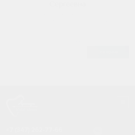
Сергеевна
Врач-стоматолог-терапевт, пародонтолог,
эндодонтист, микроскопист, кандидат наук
Читать подробнее
Все врачи
+7 (347) 262-77-66