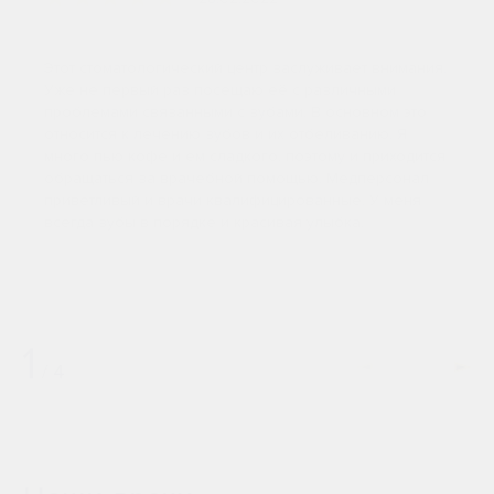
терапевт и врач-стоматолог- хирург.
Этот стоматологический центр заслуживает внимания.
Врач-стоматолог-хирург создает доступ к инфицированной
Уже не первый раз посещаю её с различными
части верхушки корня, при помощи специальных
проблемами связанными с зубами. В основном это
инструментов удаляет инфицированную ткань, затем врач-
относится к лечению зубов и их отбеливанию. Я
стоматолог-терапевт с использованием микроскопа
много пью кофе и ем сладкого, поэтому и приходится
пломбирует корневой канал зуба с обратной стороны
обращаться за врачебной помощью. Медперсонал
полностью запечатывая его. Врач-стоматолог-хирург
приветливый и врачи квалифицированные. У меня
накладывает микрохиругические швы, что позволяет
всегда зубы в порядке и красивая улыбка.
достичь хорошего эстетического результата и быстрого
заживления раны.
Операция по удалению кисты зуба
в клинике «Артиум
Дентал» проводится с использованием современных
хирургических инструментов и микроскопа. После удаления
1
кисты пациент в течение 2 часов должен воздерживаться
/
4
от питья и еды.
Расчет стоимости процедуры осуществляется
индивидуально. Записаться на прием и консультацию к
стоматологу «Артиум Дентал Клиник» вы можете по