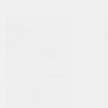
обезболивания, что позволяет провести процедуру без
стресса и неприятных ощущений для пациента.
Наши работы
Причины появления кисты
Киста зуба может возникнуть:
вследствие травмы;
в результате осложнений невылеченного кариеса;
во время эндодонтической лечения, когда инфекция
попадает в корневые каналы.
Врачи стоматологии «Артиум Дентал Клиник» проводят
тщательную диагностику: трехмерное исследование
проблемного участка на компьютерном томографе.
Способы лечения кисты зуба в