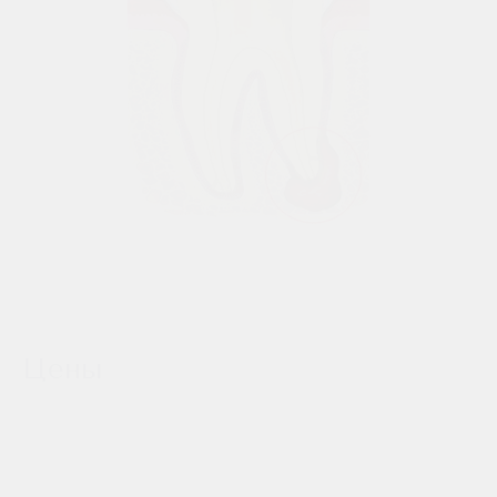
Послеоперационный период протекает, как правило, без
осложнений. Необходим тщательный гигиенический уход
за ротовой полостью. При возникновении воспалительных
явлений назначаются антибиотики.
Таким образом, современные медицинские технологии
позволяют эффективно и безопасно лечить кисты зубов с
использованием хирургических методов. Главное -
своевременно диагностировать это заболевание и
обратиться к врачу-стоматологу.
Киста зуба
— новообразование в виде капсулы,
заполненной гноем или лимфой. Она формируется в
области корня зуба в результате воспалительного
Цены
процесса. Коварство такого новообразования в том, что на
первоначальном этапе киста не вызывает боли. Поэтому
обнаружить ее можно только во время
рентгеногологического исследования. Стоматологи
клиники «Артиум Дентал» осуществляют лечение кисты зуба
по доступным ценам. Используются современные методы