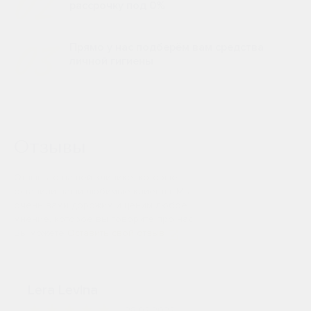
02
рассрочку под 0%
каналов. При необходимости в полость канала вводится
противомикробное средство. По завершении лечебных
процедур выполняется пломбировка корневых каналов,
03
Прямо у нас подберём вам средства
контрольная рентгенография и восстановление
личной гигиены
анатомической формы зуба. Эффективность
терапевтического способа лечения кисты составляет 96%.
Хирургическое удаление кисты
— еще один способ,
который успешно используют в своей практике врачи
стоматологической клиники «Артиум Дентал». Операция
Отзывы
помогает сохранить зуб и проводится при невозможности
прохождения и очистки корневого канала.
Отзывы о нашей клинике, которые
оставили наши любимые клиенты. Мы
очень вами дорожим и ценим любое
мнение, которое вы говорите про нас.
Резекция верхушки корня зуба с ретроградным
Вы можете
Оставить свой отзыв
пломбированием канала.
Данная хирургическая
манипуляция помогает полностью и навсегда удалить кисту
зуба. Современный метод терапии предусматривает
использование эффективной анестезии.
Lera Levina
В этом методе участвуют 2 специалиста врач-стоматолог-
28.02.2022