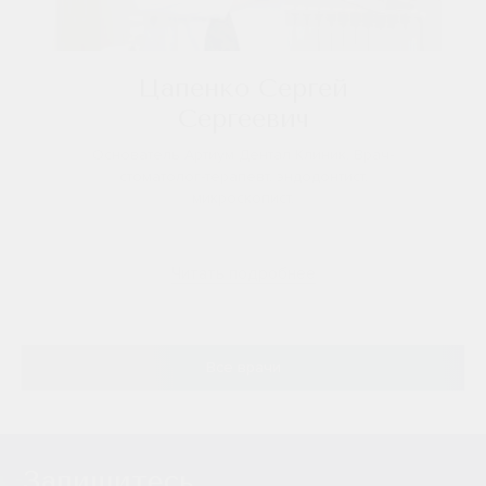
Цапенко Сергей
Сергеевич
Основатель Артиум Дентал Клиник. Врач-
стоматолог-терапевт, эндодонтист,
микроскопист.
Читать подробнее
Все врачи
Запишитесь