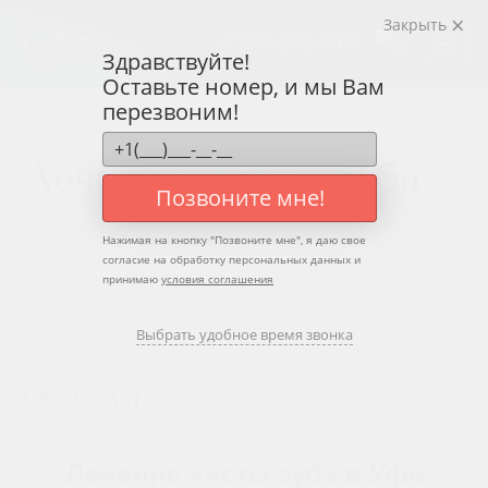
Закрыть
+7 (347) 262-77-66
Здравствуйте!
Оставьте номер, и мы Вам
перезвоним!
Главная
Лечение кисты зуба
Лечение кисты зуба
Позвоните мне!
Нажимая на кнопку "
Позвоните мне
", я даю свое
согласие на обработку персональных данных и
принимаю
условия соглашения
Выбрать удобное время звонка
Об услуге
Лечение кисты зуба в Уфе