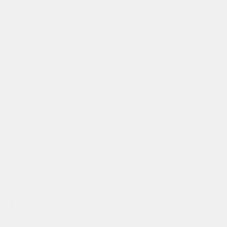
удалении зубов различной степени сложности,
хирургическом лечении воспалительных процессов. В
своей практике уделяет особое внимание безопасной
анестезии, тщательной диагностике (включая КТ и RVG), а
также сопровождению пациента в послеоперационном
периоде. Считает важной частью своей работы подробное
объяснение диагноза и плана лечения, чтобы пациент
чувствовал спокойствие и понимал каждый этап.
Профессиональные навыки
Удаление зубов любой степени сложности
Атравматичное удаление ретинированных и
дистопированных зубов
Детская хирургическая стоматология
Купирование острой боли и воспалительных процессов
Ведение экстренного хирургического приёма
Дентальная имплантация
Работа с рентгенологическими исследованиями (RVG,
КТ)