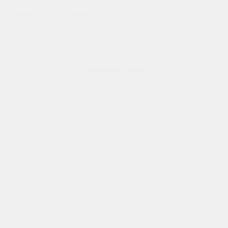
Записаться на приём
Чтобы записаться на прием к Ларионову Леониду
Андреевичу заполните простую форму
Заполнить форму
или
Написать в Telegram
О враче:
Ситников Артём Ситников — врач-стоматолог-хирург с
опытом работы в амбулаторной хирургии, экстренной
стоматологической помощи и детской хирургической
стоматологии. За время профессиональной деятельности
принял более 9 000 пациентов, что позволило
сформировать уверенный клинический опыт в лечении как
плановых, так и неотложных случаев. Специализируется на