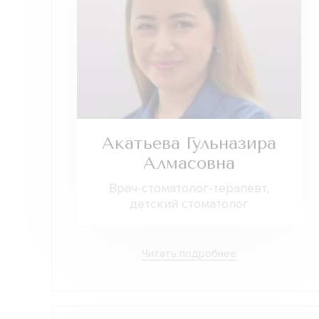
Акатьева Гульназира
Алмасовна
Врач-стоматолог-терапевт,
детский стоматолог
Читать подробнее