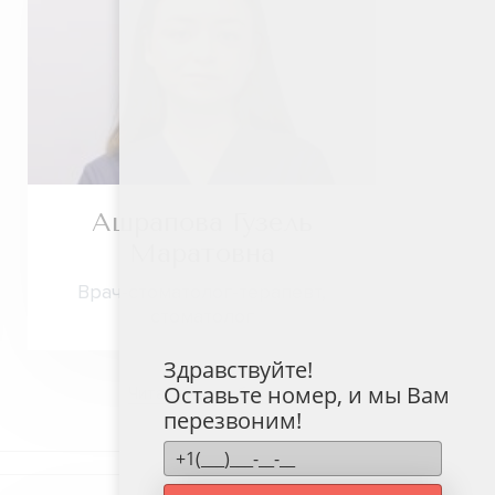
Ашрапова Гузель
Маратовна
Врач-стоматолог-терапевт,
стоматолог
Здравствуйте!
Оставьте номер, и мы Вам
Читать подробнее
перезвоним!