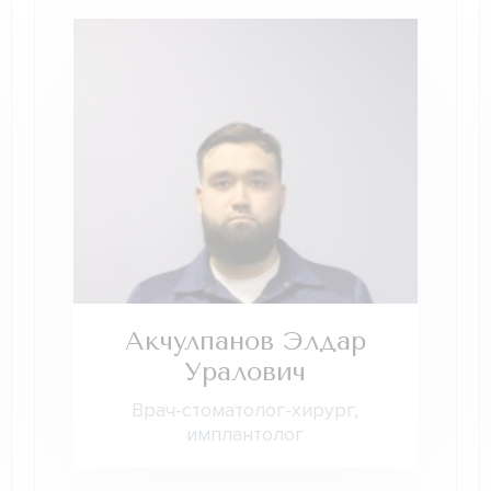
Акчулпанов Элдар
Уралович
Врач-стоматолог-хирург,
имплантолог