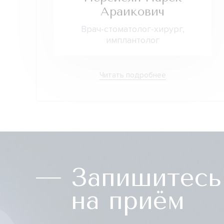
Араикович
Врач-стоматолог-хирург,
имплантолог
Читать подробнее
Запишитесь
на приём