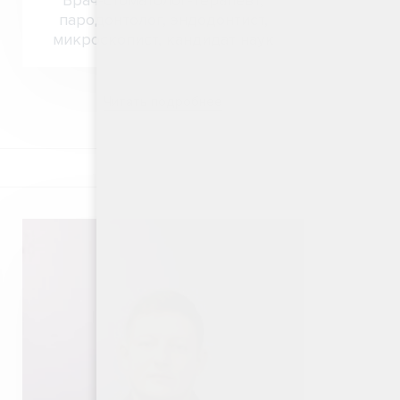
Врач-стоматолог-терапевт,
пародонтолог, эндодонтист,
микроскопист, кандидат наук
Читать подробнее